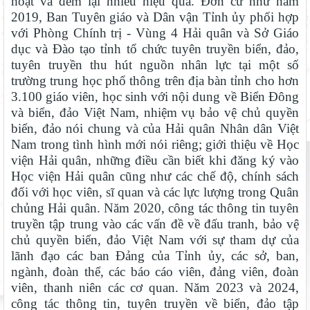
hoạt và đem lại nhiều hiệu quả. Đơn cử như năm
2019, Ban Tuyên giáo và Dân vận Tỉnh ủy phối hợp
với Phòng Chính trị - Vùng 4 Hải quân và Sở Giáo
dục và Đào tạo tỉnh tổ chức tuyên truyền biển, đảo,
tuyên truyền thu hút nguồn nhân lực tại một số
trường trung học phổ thông trên địa bàn tỉnh cho hơn
3.100 giáo viên, học sinh với nội dung về Biển Đông
và biển, đảo Việt Nam, nhiệm vụ bảo vệ chủ quyền
biển, đảo nói chung và của Hải quân Nhân dân Việt
Nam trong tình hình mới nói riêng; giới thiệu về Học
viện Hải quân, những điều cần biết khi đăng ký vào
Học viện Hải quân cũng như các chế độ, chính sách
đối với học viên, sĩ quan và các lực lượng trong Quân
chủng Hải quân. Năm 2020, công tác thông tin tuyên
truyền tập trung vào các vấn đề về đấu tranh, bảo vệ
chủ quyền biển, đảo Việt Nam với sự tham dự của
lãnh đạo các ban Đảng của Tỉnh ủy, các sở, ban,
ngành, đoàn thể, các báo cáo viên, đảng viên, đoàn
viên, thanh niên các cơ quan. Năm 2023 và 2024,
công tác thông tin, tuyên truyền về biển, đảo tập