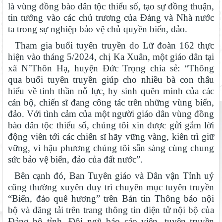
là vùng đồng bào dân tộc thiểu số, tạo sự đồng thuận,
tin tưởng vào các chủ trương của Đảng và Nhà nước
ta trong sự nghiệp bảo vệ chủ quyền biển, đảo.
Tham gia buổi tuyên truyền do Lữ đoàn 162 thực
hiện vào tháng 5/2024, chị Ka Xuân, một giáo dân tại
xã N’Thôn Hạ, huyện Đức Trọng chia sẻ: “Thông
qua buổi tuyên truyền giúp cho nhiều bà con thấu
hiểu về tinh thần nỗ lực, hy sinh quên mình của các
cán bộ, chiến sĩ đang công tác trên những vùng biển,
đảo. Với tình cảm của một người giáo dân vùng đồng
bào dân tộc thiểu số, chúng tôi xin được gửi gắm lời
động viên tới các chiến sĩ hãy vững vàng, kiên trì giữ
vững, vì hậu phương chúng tôi sẵn sàng cùng chung
sức bảo vệ biển, đảo của đất nước”.
Bên cạnh đó, Ban Tuyên giáo và Dân vận Tỉnh uỷ
cũng thường xuyên duy trì chuyên mục tuyên truyền
“Biển, đảo quê hương” trên Bản tin Thông báo nội
bộ và đăng tải trên trang thông tin điện tử nội bộ của
Đảng bộ tỉnh. Đội ngũ báo cáo viên, tuyên truyền