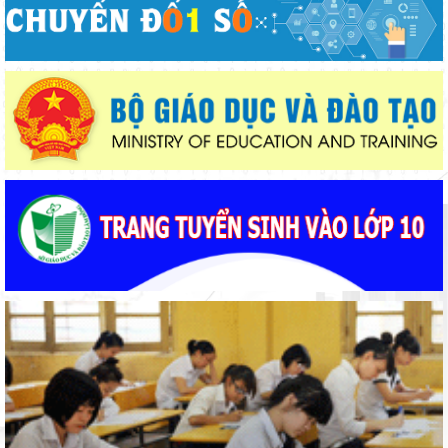
Từ khát vọng dân giàu, nước mạnh đến lý luận kinh tế thị
trường định hướng XHCN trong kỷ nguyên mới - Bài 2: Khơi
thông nguồn lực, vững bước tiến vào kỷ nguyên mới (tiếp theo
Đẩy mạnh truyền thông về giáo dục nghề nghiệp trong toàn
và hết)
ngành năm 2026
Lâm Đồng lấy ý kiến dự thảo chính sách thu hút, đãi ngộ và đào
tạo nguồn nhân lực y tế
Dạy học tích hợp AI để hình thành tư duy số
Đoàn Sở Giáo dục và Đào tạo Lâm Đồng giành 13 huy chương
môn Karate
Giáo viên Trường THPT Đạm Ri đạt giải Nhì Hội thi Báo cáo
viên, Tuyên truyền viên giỏi toàn quốc năm 2026 – Khu vực II
Lâm Đồng chủ động sắp xếp mạng lưới trường học, bảo đảm
điều kiện cho năm học mới
Ngành Giáo dục Lâm Đồng lan tỏa đạo lý “Uống nước nhớ
nguồn”
Thí sinh đạt 28,5 điểm xét tuyển nhưng ôm mẹ khóc vì lý do
này...