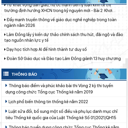
thông nguồn lực, vững bước tiến vào kỷ nguyên mới (tiếp theo
Đẩy mạnh truyền thông về giáo dục nghề nghiệp trong toàn
và hết)
ngành năm 2026
Lâm Đồng lấy ý kiến dự thảo chính sách thu hút, đãi ngộ và đào
tạo nguồn nhân lực y tế
Dạy học tích hợp AI để hình thành tư duy số
Đoàn Sở Giáo dục và Đào tạo Lâm Đồng giành 13 huy chương
môn Karate
Giáo viên Trường THPT Đạm Ri đạt giải Nhì Hội thi Báo cáo
viên, Tuyên truyền viên giỏi toàn quốc năm 2026 – Khu vực II
THÔNG BÁO
Lâm Đồng chủ động sắp xếp mạng lưới trường học, bảo đảm
điều kiện cho năm học mới
Thông báo điểm và phúc khảo bài thi Vòng 2 kỳ thi tuyển
dụng công chức Tổng cục Thống kê năm 2019
Ngành Giáo dục Lâm Đồng lan tỏa đạo lý “Uống nước nhớ
nguồn”
Lịch phổ biến thông tin thống kê năm 2022
Thí sinh đạt 28,5 điểm xét tuyển nhưng ôm mẹ khóc vì lý do
Luật sửa đổi, bổ sung một số điều và phụ lục danh mục chỉ
này...
tiêu Thống kê quốc gia của Luật Thống kê Số 01/2021/QH15
Thắp sáng văn hóa đọc từ những “Thư viện thân thiện”
Thông báo tuyển dụng công chức Tổng cục Thống kê năm