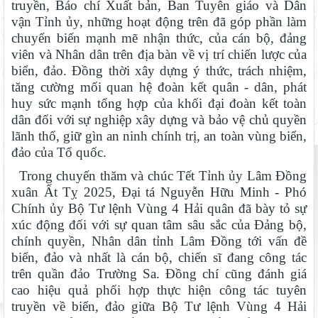
truyền, Báo chí Xuất bản, Ban Tuyên giáo và Dân
vận Tỉnh ủy, những hoạt động trên đã góp phần làm
chuyển biến mạnh mẽ nhận thức, của cán bộ, đảng
viên và Nhân dân trên địa bàn về vị trí chiến lược của
biển, đảo. Đồng thời xây dựng ý thức, trách nhiệm,
tăng cường mối quan hệ đoàn kết quân - dân, phát
huy sức mạnh tổng hợp của khối đại đoàn kết toàn
dân đối với sự nghiệp xây dựng và bảo vệ chủ quyền
lãnh thổ, giữ gìn an ninh chính trị, an toàn vùng biển,
đảo của Tổ quốc.
Trong chuyến thăm và chúc Tết Tỉnh ủy Lâm Đồng
xuân Ất Tỵ 2025, Đại tá Nguyễn Hữu Minh - Phó
Chính ủy Bộ Tư lệnh Vùng 4 Hải quân đã bày tỏ sự
xúc động đối với sự quan tâm sâu sắc của Đảng bộ,
chính quyền, Nhân dân tỉnh Lâm Đồng tới vấn đề
biển, đảo và nhất là cán bộ, chiến sĩ đang công tác
trên quần đảo Trường Sa. Đồng chí cũng đánh giá
Thắp sáng văn hóa đọc từ những “Thư viện thân thiện”
cao hiệu quả phối hợp thực hiện công tác tuyên
truyền về biển, đảo giữa Bộ Tư lệnh Vùng 4 Hải
Gieo mầm hiếu học nơi vùng xa