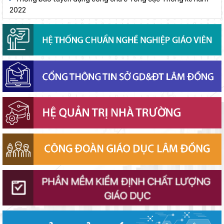
Gieo mầm hiếu học nơi vùng xa
2022
Khát khao thay đổi cuộc sống bằng con đường học tập
Thí điểm giáo dục AI góp phần đổi mới quản trị, nâng cao hiệu
quả hoạt động giáo dục
Bộ Giáo dục và Đào tạo triển khai 100 ngày tháo gỡ các điểm
nghẽn về chuyển đổi số
Bảo đảm ngày khai giảng thực sự là ngày hội của học sinh và
giáo viên
Phường Xuân Trường – Đà Lạt: trang bị kiến thức, kỹ năng
phòng, chống đuối nước và sơ cấp cứu cho thanh thiếu nhi
Lâm Đồng tập huấn cán bộ quản lý ngành Giáo dục, sẵn sàng
cho năm học 2026 - 2027
Lâm Đồng tạo nền tảng đột phá phát triển giáo dục và đào tạo
Từ khát vọng dân giàu, nước mạnh đến lý luận kinh tế thị
trường định hướng XHCN trong kỷ nguyên mới - Bài 1: Khẳng
định tư tưởng Hồ Chí Minh, đấu tranh với luận điệu xuyên tạc
Giữ vững nền tảng tư tưởng của Ðảng từ học đường