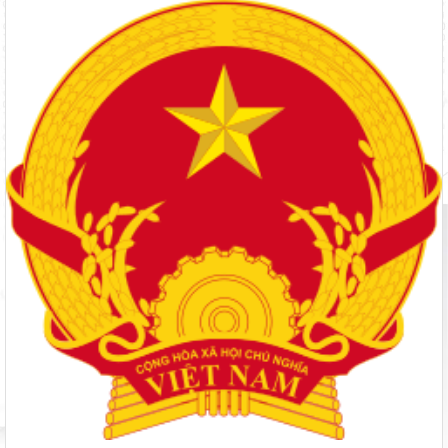
Chuẩn bị hành trang cho trẻ vào lớp 1: Đồng hành đúng cách từ
gia đình
Phó Chủ tịch UBND tỉnh Lâm Đồng Nguyễn Minh kiểm tra tiến
độ Dự án Trường TH&THCS Xuân Hương
Bộ Giáo dục và Đào tạo ban hành khung thời gian năm học từ
năm học 2026–2027
Lâm Đồng chủ động ứng phó nguy cơ thiếu nước do El Nino
Ban Văn hóa - Xã hội HĐND tỉnh Lâm Đồng khảo sát thực hiện
chính sách giáo dục hòa nhập