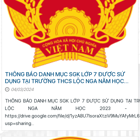
THÔNG BÁO DANH MỤC SGK LỚP 7 ĐƯỢC SỬ
DỤNG TẠI TRƯỜNG THCS LỘC NGA NĂM HỌC
2023 - 2024
04/03/2024
THÔNG BÁO DANH MỤC SGK LỚP 7 ĐƯỢC SỬ DỤNG TẠI T
LỘC NGA NĂM HỌC 2023 -
https://drive.google.com/file/d/1yzA8U7lsoraXtziV9MuYAfyMr
usp=sharing...