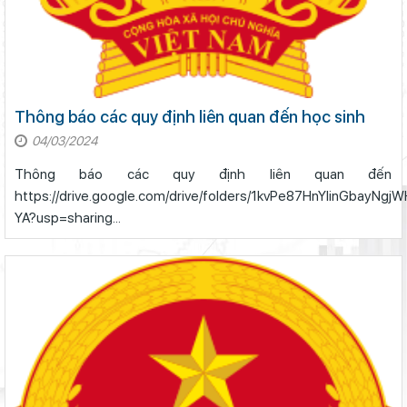
Thông báo các quy định liên quan đến học sinh
04/03/2024
Thông báo các quy định liên quan đến 
https://drive.google.com/drive/folders/1kvPe87HnYlinGbayN
YA?usp=sharing...