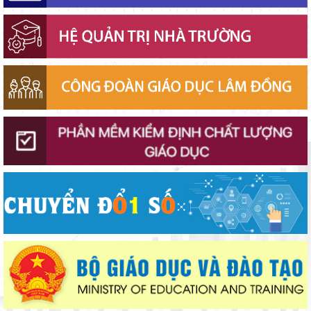
Lâm Đồng phấn đấu hoàn thành Trường THPT Chuyên Bảo Lộc
trước năm học mới
Đánh giá tình hình triển khai sắp xếp, tổ chức cơ sở giáo dục
công lập tại các địa phương
Sáng đèn công trường để kịp năm học mới
Sở Giáo dục và Đào tạo Lâm Đồng đẩy mạnh cải cách hành
chính gắn với áp dụng ISO 9001:2015
Khởi đầu định hướng nghề nghiệp
Chính phủ ban hành Nghị quyết quy định cơ cấu, số lượng và
chính sách đối với đội ngũ quản lý, nhân sự hỗ trợ giáo dục khi
sắp xếp cơ sở giáo dục công lập
Thắp sáng văn hóa đọc từ những “Thư viện thân thiện”
Gieo mầm hiếu học nơi vùng xa
Khát khao thay đổi cuộc sống bằng con đường học tập
Lâm Đồng tạo nền tảng đột phá phát triển giáo dục và đào tạo
Lâm Đồng tập huấn cán bộ quản lý ngành Giáo dục, sẵn sàng
cho năm học 2026 - 2027