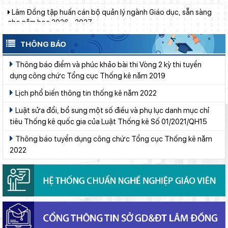
Thí điểm giáo dục AI góp phần đổi mới quản trị, nâng cao hiệu
quả hoạt động giáo dục
Phường Xuân Trường – Đà Lạt: trang bị kiến thức, kỹ năng
phòng, chống đuối nước và sơ cấp cứu cho thanh thiếu nhi
THÔNG BÁO
Đẩy mạnh truyền thông về giáo dục nghề nghiệp trong toàn
Thông báo điểm và phúc khảo bài thi Vòng 2 kỳ thi tuyển
ngành năm 2026
dụng công chức Tổng cục Thống kê năm 2019
Từ khát vọng dân giàu, nước mạnh đến lý luận kinh tế thị
Lịch phổ biến thông tin thống kê năm 2022
trường định hướng XHCN trong kỷ nguyên mới - Bài 1: Khẳng
định tư tưởng Hồ Chí Minh, đấu tranh với luận điệu xuyên tạc
Luật sửa đổi, bổ sung một số điều và phụ lục danh mục chỉ
Chuẩn bị hành trang cho trẻ vào lớp 1: Đồng hành đúng cách từ
tiêu Thống kê quốc gia của Luật Thống kê Số 01/2021/QH15
gia đình
Phó Chủ tịch UBND tỉnh Lâm Đồng Nguyễn Minh kiểm tra tiến
Thông báo tuyển dụng công chức Tổng cục Thống kê năm
độ Dự án Trường TH&THCS Xuân Hương
2022
Bộ Giáo dục và Đào tạo ban hành khung thời gian năm học từ
năm học 2026–2027
Lâm Đồng chủ động ứng phó nguy cơ thiếu nước do El Nino
Ban Văn hóa - Xã hội HĐND tỉnh Lâm Đồng khảo sát thực hiện
chính sách giáo dục hòa nhập