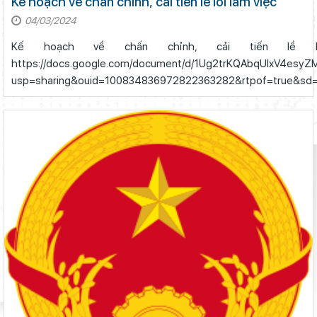
Kế hoạch về chấn chỉnh, cải tiến lề lối làm việc
04/03/2024
Kế hoạch về chấn chỉnh, cải tiến lề
https://docs.google.com/document/d/1Ug2trKQAbqUlxV4esy