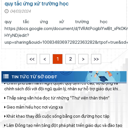
Lâm Đồng phấn đấu hoàn thành Trường THPT Chuyên Bảo Lộc
quy tắc ứng xử trường học
trước năm học mới
04/03/2024
Đánh giá tình hình triển khai sắp xếp, tổ chức cơ sở giáo dục
quy tắc ứng xử trường học
công lập tại các địa phương
https://docs.google.com/document/d/1VRAtPcigbIYwlBt_xPkO
Sáng đèn công trường để kịp năm học mới
HYyND/edit?
Sở Giáo dục và Đào tạo Lâm Đồng đẩy mạnh cải cách hành
usp=sharing&ouid=100834836972822363282&rtpof=true&sd=tr
chính gắn với áp dụng ISO 9001:2015
Khởi đầu định hướng nghề nghiệp
<<
<
1
2
>
>>
Chính phủ ban hành Nghị quyết quy định cơ cấu, số lượng và
chính sách đối với đội ngũ quản lý, nhân sự hỗ trợ giáo dục khi
sắp xếp cơ sở giáo dục công lập
TIN TỨC TỪ SỞ GDĐT
Thắp sáng văn hóa đọc từ những “Thư viện thân thiện”
Gieo mầm hiếu học nơi vùng xa
Khát khao thay đổi cuộc sống bằng con đường học tập
Lâm Đồng tạo nền tảng đột phá phát triển giáo dục và đào tạo
Lâm Đồng tập huấn cán bộ quản lý ngành Giáo dục, sẵn sàng
cho năm học 2026 - 2027