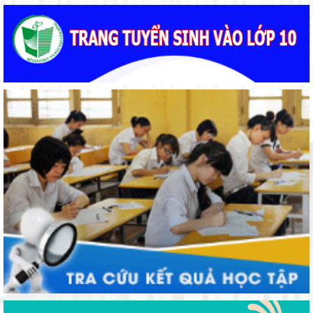
Thí điểm giáo dục AI góp phần đổi mới quản trị, nâng cao hiệu
quả hoạt động giáo dục
Phường Xuân Trường – Đà Lạt: trang bị kiến thức, kỹ năng
phòng, chống đuối nước và sơ cấp cứu cho thanh thiếu nhi
Đẩy mạnh truyền thông về giáo dục nghề nghiệp trong toàn
ngành năm 2026
Từ khát vọng dân giàu, nước mạnh đến lý luận kinh tế thị
trường định hướng XHCN trong kỷ nguyên mới - Bài 1: Khẳng
định tư tưởng Hồ Chí Minh, đấu tranh với luận điệu xuyên tạc