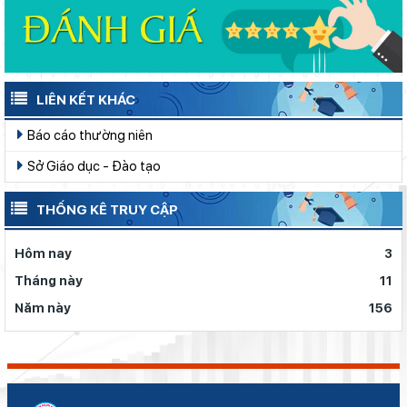
LIÊN KẾT KHÁC
Báo cáo thường niên
Sở Giáo dục - Đào tạo
THỐNG KÊ TRUY CẬP
Hôm nay
3
Tháng này
11
Năm này
156