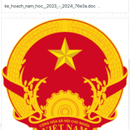
ke_hoach_nam_hoc__2023_-_2024_76e3a.doc ...