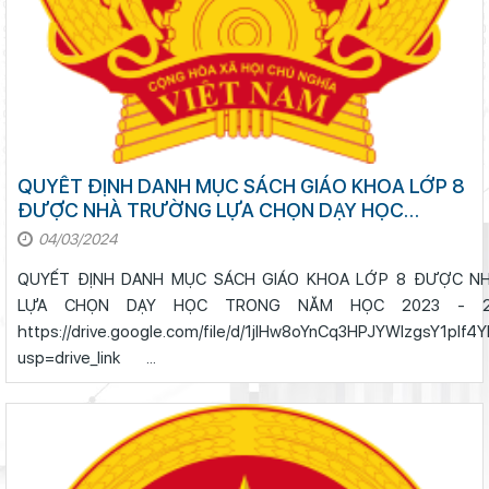
QUYẾT ĐỊNH DANH MỤC SÁCH GIÁO KHOA LỚP 8
ĐƯỢC NHÀ TRƯỜNG LỰA CHỌN DẠY HỌC
TRONG NĂM HỌC 2023 - 2024
04/03/2024
QUYẾT ĐỊNH DANH MỤC SÁCH GIÁO KHOA LỚP 8 ĐƯỢC 
LỰA CHỌN DẠY HỌC TRONG NĂM HỌC 2023 -
https://drive.google.com/file/d/1jlHw8oYnCq3HPJYWlzgsY1plf4
usp=drive_link ...