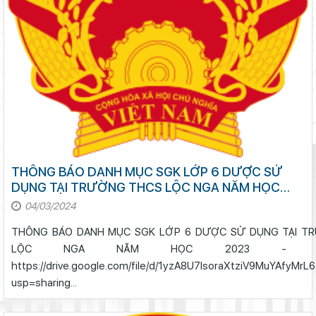
THÔNG BÁO DANH MỤC SGK LỚP 6 DƯỢC SỬ
DỤNG TẠI TRƯỜNG THCS LỘC NGA NĂM HỌC
2023 - 2024
04/03/2024
THÔNG BÁO DANH MỤC SGK LỚP 6 DƯỢC SỬ DỤNG TẠI T
LỘC NGA NĂM HỌC 2023 -
https://drive.google.com/file/d/1yzA8U7lsoraXtziV9MuYAfyMr
usp=sharing...